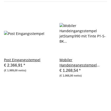
Post Eingangsstempel
Mobiler
Handeingangsstempel
€ 2.366,91
*
jetStamp990 mit Tinte P1-S-
€ 1.268,54
*
(€ 1.989,00 netto)
BK mit Koffer
(€ 1.066,00 netto)