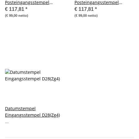
Posteingangsstempel
Posteingangsstempel
Funktion PostBase 65
Funktion PostBase 100
€ 117,81
*
€ 117,81
*
(€ 99,00 netto)
(€ 99,00 netto)
Datumstempel
Eingangsstempel D28(Zg4)
...