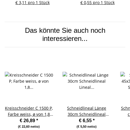
€ 3,11 pro 1 Stück
€ 0,55 pro 1 Stück
Das könnte Sie auch noch
interessieren...
Kreisschneider C 1500 P,
Schneidlineal Länge
Schn
Farbe weiss, ø von 1,8
30cm Schneidlineal
c
bis 17 cm
Lineal eloxiert Alu
Sch
€ 26,89
*
€ 6,55
*
rutschfest
(€ 22,60 netto)
(€ 5,50 netto)