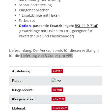
Schraubarretierung
Klingenabbrecher
1 Ersatzklinge mit Haken
Farbe: rot
Option
, passende Ersatzklingen:
BSL 11 P (Etui)
(Ersatzklinge mit Haken im Etui, geeignet für
Paketschnüre und Plastikbänder)
Lieferumfang: Der Verkaufspreis für diesen Artikel gilt
für die
Lieferung von 5 Cutter pro VPE.
Produkteigenschaft
Wert
Cutter
Ausführung:
Farben:
18 mm
Klingenbreite:
0,45 mm
Klingenstärke:
Kunststoff
Material: