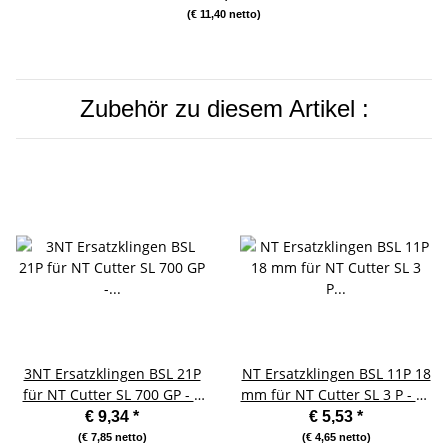
(€ 11,40 netto)
Zubehör zu diesem Artikel :
3NT Ersatzklingen BSL 21P
NT Ersatzklingen BSL 11P 18
für NT Cutter SL 700 GP - 3
mm für NT Cutter SL 3 P - 10
Stück
Stück
€ 9,34
*
€ 5,53
*
(€ 7,85 netto)
(€ 4,65 netto)