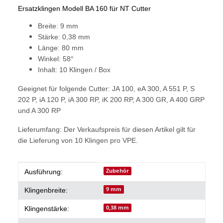
Ersatzklingen Modell BA 160 für NT Cutter
Breite: 9 mm
Stärke: 0,38 mm
Länge: 80 mm
Winkel: 58°
Inhalt: 10 Klingen / Box
Geeignet für folgende Cutter: JA 100, eA 300, A 551 P, S
202 P, iA 120 P, iA 300 RP, iK 200 RP, A 300 GR, A 400 GRP
und A 300 RP
Lieferumfang: Der Verkaufspreis für diesen Artikel gilt für
die Lieferung von 10 Klingen pro VPE.
Produkteigenschaft
Wert
Zubehör
Ausführung:
9 mm
Klingenbreite:
0,38 mm
Klingenstärke: