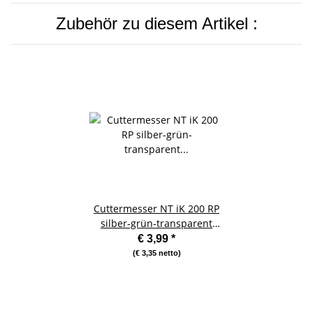
Zubehör zu diesem Artikel :
Cuttermesser NT iK 200 RP
silber-grün-transparent
9mm Klinge
€ 3,99
*
(€ 3,35 netto)