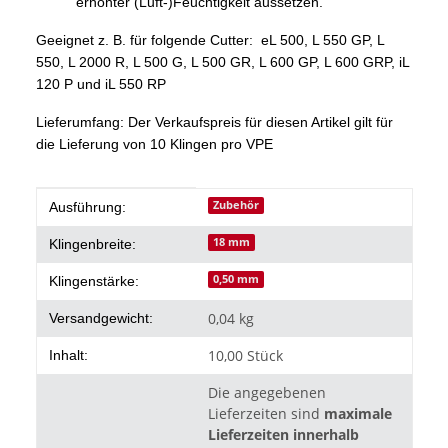
erhöhter (Luft-)Feuchtigkeit aussetzen.
Geeignet z. B. für folgende Cutter: eL 500, L 550 GP, L
550, L 2000 R, L 500 G, L 500 GR, L 600 GP, L 600 GRP, iL
120 P und iL 550 RP
Lieferumfang: Der Verkaufspreis für diesen Artikel gilt für
die Lieferung von 10 Klingen pro VPE
Produkteigenschaft
Wert
Zubehör
Ausführung:
18 mm
Klingenbreite:
0,50 mm
Klingenstärke:
0,04 kg
Versandgewicht:
10,00 Stück
Inhalt:
Die angegebenen
Lieferzeiten sind
maximale
Lieferzeiten innerhalb