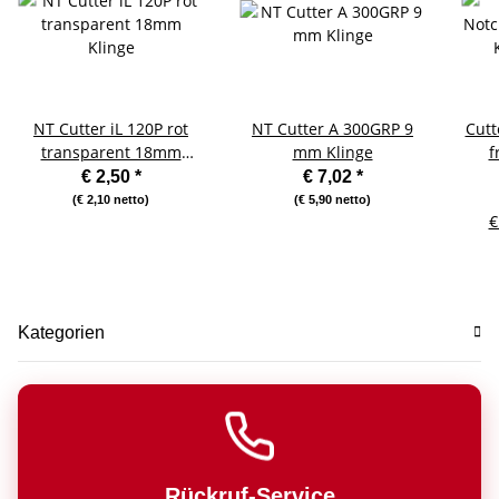
NT Cutter iL 120P rot
NT Cutter A 300GRP 9
Cutt
transparent 18mm
mm Klinge
f
Klinge
€ 2,50
*
€ 7,02
*
ab
(€ 2,10 netto)
(€ 5,90 netto)
€
Kategorien
Rückruf-Service