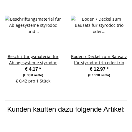
Beschriftungsmaterial für
Boden / Deckel zum Bausatz
Ablagesysteme styrodoc
für styrodoc trio oder trio
und styroval
JUMBO Erweiterung grau
€ 4,17
*
€ 12,97
*
(€ 3,50 netto)
(€ 10,90 netto)
€ 0,42 pro 1 Stück
Kunden kauften dazu folgende Artikel: