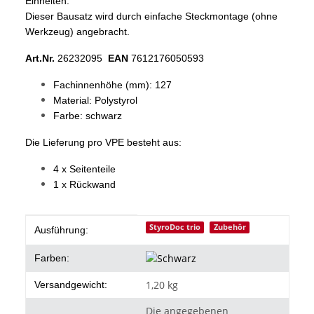
Einheiten.
Dieser Bausatz wird durch einfache Steckmontage (ohne
Werkzeug) angebracht.
Art.Nr.
26232095
EAN
7612176050593
Fachinnenhöhe (mm): 127
Material: Polystyrol
Farbe: schwarz
Die Lieferung pro VPE besteht aus:
4 x Seitenteile
1 x Rückwand
Produkteigenschaft
Wert
StyroDoc trio
Zubehör
Ausführung:
Farben:
1,20 kg
Versandgewicht:
Die angegebenen