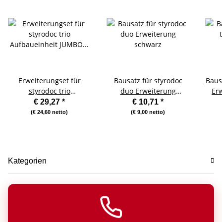
Erweiterungset für
Bausatz für styrodoc
Bausa
styrodoc trio
duo Erweiterung
Er
Aufbaueinheit JUMBO
schwarz
€ 29,27
*
€ 10,71
*
mit 3 Fächer grau-
(€ 24,60 netto)
(€ 9,00 netto)
schwarz
Kategorien