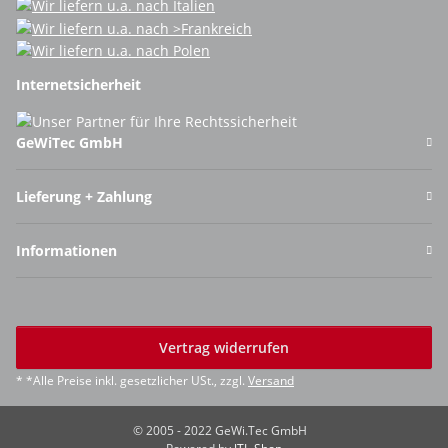
Internetsicherheit
GeWiTec GmbH
Lieferung + Zahlung
Informationen
Vertrag widerrufen
* *Alle Preise inkl. gesetzlicher USt., zzgl.
Versand
© 2005 - 2022 GeWi.Tec GmbH