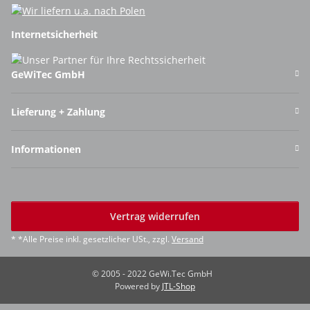
Internetsicherheit
GeWiTec GmbH
Lieferung + Zahlung
Informationen
Vertrag widerrufen
* *Alle Preise inkl. gesetzlicher USt., zzgl.
Versand
© 2005 - 2022 GeWi.Tec GmbH
Powered by
JTL-Shop