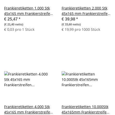
Frankieretiketten 1.000 Stk
Frankieretiketten 2.000 Stk
45x165 mm Frankierstreifen
45x165 mm Frankierstreifen
geeignet für alle
geeignet für alle
€ 25,47
*
€ 39,98
*
Frankiermaschinen
Frankiermaschinen
(€ 21,40 netto)
(€ 33,60 netto)
€ 0,03 pro 1 Stück
€ 19,99 pro 1000 Stück
Frankieretiketten 4.000 Stk
Frankieretiketten 10.000Stk
45x165 mm Frankierstreifen
45x165mm Frankierstreifen