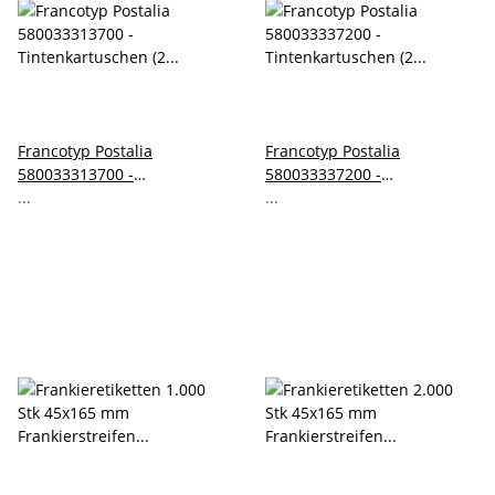
Francotyp Postalia
Francotyp Postalia
580033313700 -
580033337200 -
Tintenkartuschen (2 Stk.=1
...
Tintenkartuschen (2 Stk.=1
...
Set)
Set)