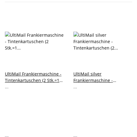
UltiMail Frankiermaschine -
UltiMail silver
Tintenkartuschen (2 Stk.=1
Frankiermaschine -
Set) 580033313700
...
Tintenkartuschen (2 Stk.=1
...
Set) 580033337200