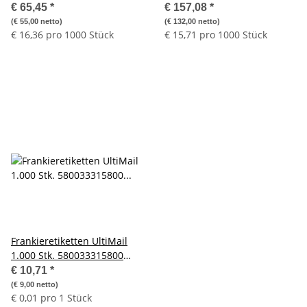
geeignet für alle
geeignet für alle
€ 65,45
*
€ 157,08
*
Frankiermaschinen
Frankiermaschinen
(€ 55,00 netto)
(€ 132,00 netto)
€ 16,36 pro 1000 Stück
€ 15,71 pro 1000 Stück
Frankieretiketten UltiMail
1.000 Stk. 580033315800
Frankierstreifen Etiketten
€ 10,71
*
(€ 9,00 netto)
€ 0,01 pro 1 Stück