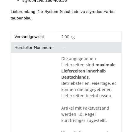
styro Art.Nr. 268-405.36
Lieferumfang: 1 x System-Schublade zu styrodoc Farbe
taubenblau.
Produkteigenschaft
Wert
2,00 kg
Versandgewicht:
...
Hersteller-Nummern:
Die angegebenen
Lieferzeiten sind
maximale
Lieferzeiten innerhalb
Deutschlands
.
Betriebsferien, Feiertage, ec.
können die angegebenen
Lieferzeiten beeinflussen.
Artikel mit Paketversand
werden i.d. Regel
kurzfristiger zugestellt.