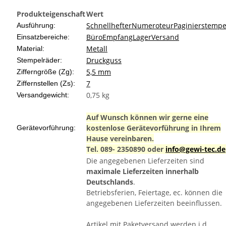
Produkteigenschaft
Wert
Schnellhefter
Numeroteur
Paginierstempe
Ausführung:
Büro
Empfang
Lager
Versand
Einsatzbereiche:
Metall
Material:
Druckguss
Stempelräder:
5,5 mm
Zifferngröße (Zg):
7
Ziffernstellen (Zs):
0,75 kg
Versandgewicht:
Auf Wunsch können wir gerne eine
kostenlose Gerätevorführung in Ihrem
Gerätevorführung:
Hause vereinbaren.
Tel. 089- 2350890 oder
info@gewi-tec.de
Die angegebenen Lieferzeiten sind
maximale Lieferzeiten innerhalb
Deutschlands
.
Betriebsferien, Feiertage, ec. können die
angegebenen Lieferzeiten beeinflussen.
Artikel mit Paketversand werden i.d.