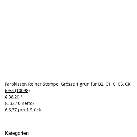
Farbkissen Reiner Stempel Grösse 1 grün für B2, C1, C, CS, CK,
69/a (10098)
€ 38,20
*
(€ 32,10 netto)
€ 6,37 pro 1 Stück
Kategorien