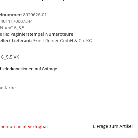
kelnummer:
8029626-01
4011170007344
NumC 6_5,5
orie:
Paginierstempel Numeroteure
ller/ Lieferant:
Ernst Reiner GmbH & Co. KG
6_5,5 VK
 Lieferkonditionen auf Anfrage
elfarbe
Frage zum Artikel
entan nicht verfügbar