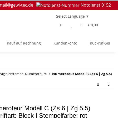
mail@gewi-tec.de
Notdienst 0152
Select Language
▼
€ 0,00
Kauf auf Rechnung
Kundenkonto
Rückruf-Service
Paginierstempel Numeroteure
Numeroteur Modell C (Zs 6 | Zg 5,5)
eroteur Modell C (Zs 6 | Zg 5,5)
riftart: Block | Stempelfarbe: rot