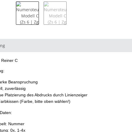
ung
 Reiner C
ng:
tarke Beanspruchung
ll, zuverlässig
e Platzierung des Abdrucks durch Linienzeiger
 Farbkissen (Farbe, bitte oben wählen!)
Daten:
pelt: Nummer
tung: 0x, 1-4x