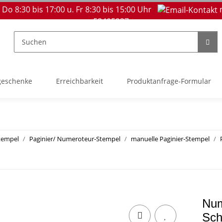
 Do 8:30 bis 17:00 u. Fr 8:30 bis 15:00 Uhr
53405237
geschenke
Erreichbarkeit
Produktanfrage-Formular
tempel
Paginier/ Numeroteur-Stempel
manuelle Paginier-Stempel
Num
Sch