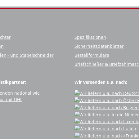
chter
Spezifikationen
en
Sicherheitsdatenblätter
llen,- und Stapelschneider
Bestellformulare
Briefschließer & Briefzählmas
stikpartner:
Wir versenden u.a. nach: