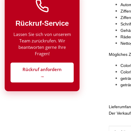
Autom
Ziffe
Ziffe
Rückruf-Service
Schrif
Gehäu
Lassen Sie sich von unserem
Räder
Team zurückrufen. Wir
Netto
beantworten gerne Ihre
Fragen!
Mögliches 
Colo
Rückruf anfordern
Colo
→
geträ
geträ
Lieferumfan
Der Verkaufs