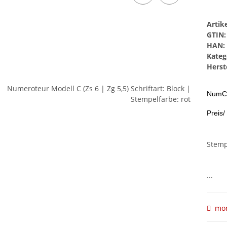
Arti
GTIN:
HAN:
Kateg
Herste
NumC 
Preis/
Stemp
...
mom