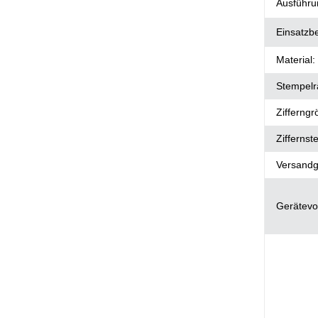
Produkt
Wert
Ausführu
Einsatzb
Material:
Stempelr
Zifferngr
Ziffernste
Versandg
Gerätevo