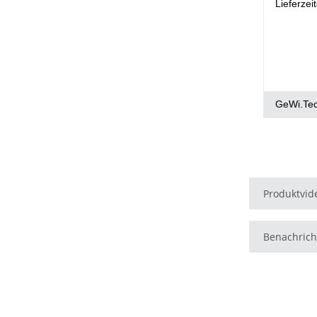
Lieferzei
GeWi.Te
Produktvid
Benachrich