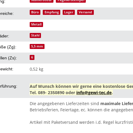
eigenschaft
Numeroteur
Paginierstempel
ng:
Büro
Empfang
Lager
Versand
ereiche:
Metall
Stahl
äder:
5,5 mm
öße (Zg):
6
llen (Zs):
0,52 kg
ewicht:
Auf Wunsch können wir gerne eine kostenlose Ger
rführung:
Tel. 089- 2350890 oder
info@gewi-tec.de
.
Die angegebenen Lieferzeiten sind
maximale Liefer
Betriebsferien, Feiertage, ec. können die angegeben
Artikel mit Paketversand werden i.d. Regel kurzfristi