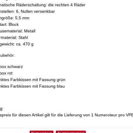
atische Räderschaltung: die rechten 4 Räder
rnstellen: 6, Nullen versenkbar
rngröße: 5,5 mm
tart: Block
sematerial: Metall
material: Stahl
gewicht: ca. 470 g
Zubehör:
rbox
schwarz
rbox
rot
nktes Farbkissen mit Fassung
grün
nktes Farbkissen mit Fassung
blau
g:
preis für diesen Artikel gilt für die Lieferung von 1 Numeroteur pro VP