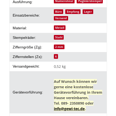
Produkteigenschaft
Wert
Numeroteur
Paginierstempel
Ausführung:
Büro
Empfang
Lager
Einsatzbereiche:
Versand
Metall
Material:
Stahl
Stempelräder:
2 mm
Zifferngröße (Zg):
6
Ziffernstellen (Zs):
0,52 kg
Versandgewicht:
Auf Wunsch können wir
gerne eine kostenlose
Gerätevorführung in Ihrem
Gerätevorführung:
Hause vereinbaren.
Tel. 089- 2350890 oder
info@gewi-tec.de
.