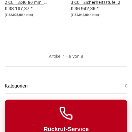
2 CC - 8x40-80 mm -
3 CC - Sicherheitsstufe: 2
Sicherheitsstufe: 2
€ 38.107,37
*
€ 36.942,36
*
(€ 32.023,00 netto)
(€ 31.044,00 netto)
Artikel 1 - 8 von 8
Kategorien
Rückruf-Service