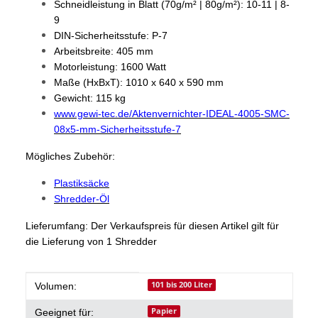
Schneidleistung in Blatt (70g/m² | 80g/m²): 10-11 | 8-
9
DIN-Sicherheitsstufe: P-7
Arbeitsbreite: 405 mm
Motorleistung: 1600 Watt
Maße (HxBxT): 1010 x 640 x 590 mm
Gewicht: 115 kg
www.gewi-tec.de/Aktenvernichter-IDEAL-4005-SMC-
08x5-mm-Sicherheitsstufe-7
Mögliches Zubehör:
Plastiksäcke
Shredder-Öl
Lieferumfang: Der Verkaufspreis für diesen Artikel gilt für
die Lieferung von 1 Shredder
Produkteigenschaft
Wert
101 bis 200 Liter
Volumen:
Papier
Geeignet für: