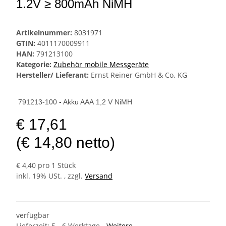
1.2V ≥ 800mAh NiMH
Artikelnummer:
8031971
GTIN:
4011170009911
HAN:
791213100
Kategorie:
Zubehör mobile Messgeräte
Hersteller/ Lieferant:
Ernst Reiner GmbH & Co. KG
791213-100
-
Akku AAA 1,2 V NiMH
€ 17,61
(€ 14,80 netto)
€ 4,40 pro 1 Stück
inkl. 19% USt. , zzgl.
Versand
verfügbar
Lieferzeit:
5 - 6 Werktage
- Weitere